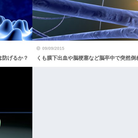
09/09/2015
は防げるか？
くも膜下出血や脳梗塞など脳卒中で突然倒